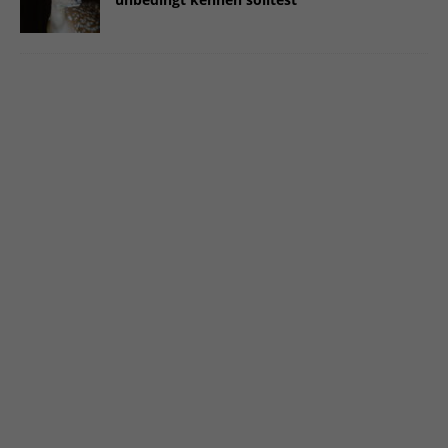
Inhalte von Videoplattformen und Social-Media-Plattformen werden
standardmäßig blockiert. Wenn Cookies von externen Medien akzeptiert
werden, bedarf der Zugriff auf diese Inhalte keiner manuellen
Einwilligung mehr.
Cookie-Informationen anzeigen
Datenschutzerklärung