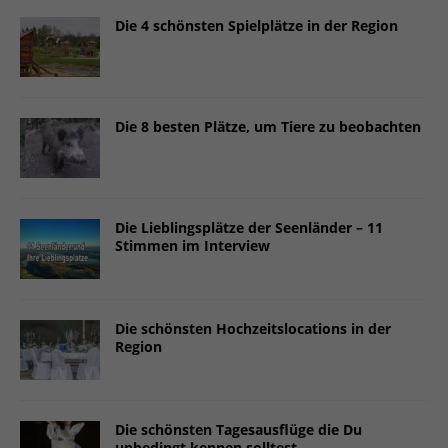
Datenschutzeinstellungen
Die 4 schönsten Spielplätze in der Region
Essenziell (2)
Essenzielle Cookies ermöglichen grundlegende Funktionen und sind für
die einwandfreie Funktion der Website erforderlich.
Cookie-Informationen anzeigen
Die 8 besten Plätze, um Tiere zu beobachten
Stat
Statistiken (2)
Statistik Cookies erfassen Informationen anonym. Diese Informationen
helfen uns zu verstehen, wie unsere Besucher unsere Website nutzen.
Die Lieblingsplätze der Seenländer – 11
Cookie-Informationen anzeigen
Stimmen im Interview
Mar
Marketing (2)
Marketing-Cookies werden von Drittanbietern oder Publishern
Die schönsten Hochzeitslocations in der
verwendet, um personalisierte Werbung anzuzeigen. Sie tun dies, indem
Region
sie Besucher über Websites hinweg verfolgen.
Cookie-Informationen anzeigen
Ext
Externe Medien (7)
Die schönsten Tagesausflüge die Du
unbedingt kennen solltest