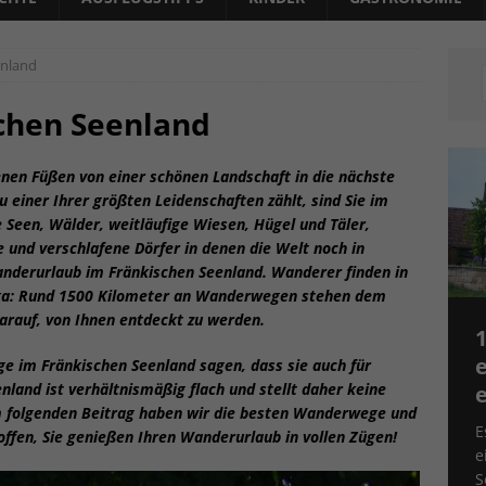
enland
chen Seenland
enen Füßen von einer schönen Landschaft in die nächste
einer Ihrer größten Leidenschaften zählt, sind Sie im
e Seen, Wälder, weitläufige Wiesen, Hügel und Täler,
 und verschlafene Dörfer in denen die Welt noch in
Wanderurlaub im Fränkischen Seenland. Wanderer finden in
ka: Rund 1500 Kilometer an Wanderwegen stehen dem
darauf, von Ihnen entdeckt zu werden.
1
ge im Fränkischen Seenland sagen, dass sie auch für
land ist verhältnismäßig flach und stellt daher keine
e
 folgenden Beitrag haben wir die besten Wanderwege und
E
ffen, Sie genießen Ihren Wanderurlaub in vollen Zügen!
e
S