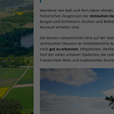
Sta
Stati
Wanderer von Nah und Fern loben oftmals
vers
historischen Zeugnissen der
römischen He
Burgen und Schlössern, Kirchen und Befesti
Museum erhalten sind.
Mar
Die kleinen romantischen Orte auf der See
Mark
verträumten Häusern an mittelalterliche A
perso
noch
gut zu erkennen
. Hiltpoltstein, We
hinw
fünf der vielen schönen Städtchen, die Le
Fränkischem Wein und traditioneller Küch
Ext
Inha
block
diese