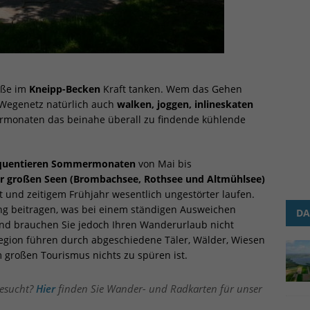
e von ihnen sind essenziell, während andere uns helfen, diese Web
hre Erfahrung zu verbessern.
Personenbezogene Daten können
beitet werden (z. B. IP-Adressen), z. B. für personalisierte Anzeige
te oder Anzeigen- und Inhaltsmessung.
Weitere Informationen übe
ndung Ihrer Daten finden Sie in unserer
Datenschutzerklärung
.
S
n Ihre Auswahl jederzeit unter
Einstellungen
widerrufen oder
ssen.
üße im
Kneipp-Becken
Kraft tanken. Wem das Gehen
finden Sie eine Übersicht über alle verwendeten Cookies. Sie könn
 Wegenetz natürlich auch
walken, joggen, inlineskaten
Einwilligung zu ganzen Kategorien geben oder sich weitere
rmonaten das beinahe überall zu findende kühlende
rmationen anzeigen lassen und so nur bestimmte Cookies auswähle
le akzeptieren
Speichern
equentieren Sommermonaten
von Mai bis
r großen Seen (Brombachsee, Rothsee und Altmühlsee)
r essenzielle Cookies akzeptieren
bst und zeitigem Frühjahr wesentlich ungestörter laufen.
g beitragen, was bei einem ständigen Ausweichen
DA
schutzeinstellungen
und brauchen Sie jedoch Ihren Wanderurlaub nicht
enziell (2)
egion führen durch abgeschiedene Täler, Wälder, Wiesen
zielle Cookies ermöglichen grundlegende Funktionen und sind für die einwandfr
 großen Tourismus nichts zu spüren ist.
ion der Website erforderlich.
Cookie-Informationen anzeigen
gesucht?
Hier
finden Sie Wander- und Radkarten für unser