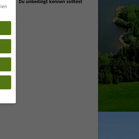
Du unbedingt kennen solltest
dien