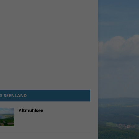
site
n und
r die
ie
en
n.
Zurück
S SEENLAND
Altmühlsee
eie
Statistiken