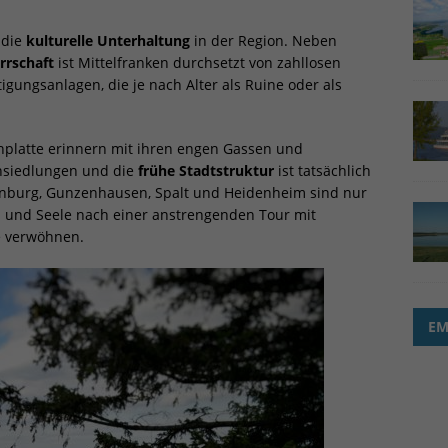
tistiken (2)
stik Cookies erfassen Informationen anonym. Diese Informationen helfen uns zu
 die
kulturelle Unterhaltung
in der Region. Neben
tehen, wie unsere Besucher unsere Website nutzen.
rrschaft
ist Mittelfranken durchsetzt von zahllosen
gungsanlagen, die je nach Alter als Ruine oder als
Cookie-Informationen anzeigen
keting (2)
nplatte erinnern mit ihren engen Gassen und
eting-Cookies werden von Drittanbietern oder Publishern verwendet, um
nsiedlungen und die
frühe Stadtstruktur
ist tatsächlich
nalisierte Werbung anzuzeigen. Sie tun dies, indem sie Besucher über Websites
ißenburg, Gunzenhausen, Spalt und Heidenheim sind nur
eg verfolgen.
ib und Seele nach einer anstrengenden Tour mit
Cookie-Informationen anzeigen
e verwöhnen.
erne Medien (7)
lte von Videoplattformen und Social-Media-Plattformen werden standardmäßig
iert. Wenn Cookies von externen Medien akzeptiert werden, bedarf der Zugriff a
EM
 Inhalte keiner manuellen Einwilligung mehr.
Cookie-Informationen anzeigen
Datenschutzer