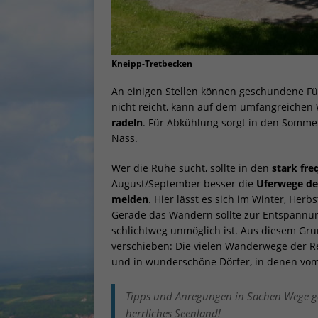
Einig
und I
verar
Inhal
Verwe
Kneipp-Tretbecken
könne
anpa
An einigen Stellen können geschundene F
Hier 
nicht reicht, kann auf dem umfangreichen
Ihre 
radeln
. Für Abkühlung sorgt in den Somme
Info
Nass.
Al
Wer die Ruhe sucht, sollte in den
stark fr
August/September besser die
Uferwege de
Nu
meiden
. Hier lässt es sich im Winter, Her
Gerade das Wandern sollte zur Entspannun
Daten
schlichtweg unmöglich ist. Aus diesem Gr
Ess
verschieben: Die vielen Wanderwege der R
Essen
und in wunderschöne Dörfer, in denen vom
Funkt
Tipps und Anregungen in Sachen Wege 
herrliches Seenland!