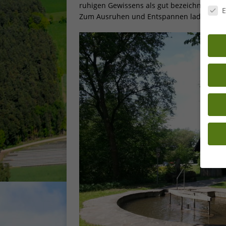
Daten
ruhigen Gewissens als gut bezeichnen; z
E
Zum Ausruhen und Entspannen laden die B
Wenn 
Dien
Erlau
Wir 