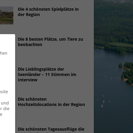
Die 4 schönsten Spielplätze in
der Region
Die 8 besten Plätze, um Tiere zu
beobachten
chen
Die Lieblingsplätze der
Seenländer – 11 Stimmen im
Interview
site
Die schönsten
n und
Hochzeitslocations in der Region
r die
ie
Die schönsten Tagesausflüge die