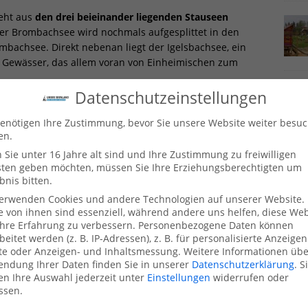
eht aus
den drei beieinander liegenden Stauseen
r Brombachsee wird nochmals aufgesplittet in den
achsee. Direkt nebenan liegt der Igelsbachsee, ein
 Gewässer, das allem voran von Einheimischen zum
Datenschutzeinstellungen
die zwei kleineren und dafür umso schöneren Gewässer:
r See.
Diese beiden Seen liegen etwas abschüssiger im
enötigen Ihre Zustimmung, bevor Sie unsere Website weiter besu
en.
h für einen ruhigen Spaziergang oder einen gemütlichen
entiert werden als ihre großen Brüder.
Sie unter 16 Jahre alt sind und Ihre Zustimmung zu freiwilligen
sten geben möchten, müssen Sie Ihre Erziehungsberechtigten um
bnis bitten.
fen oder Radeln heute kaum mehr vorzustellen vermag,
stlich angelegt wurden. Nordbayern gilt als regenarmes
verwenden Cookies und andere Technologien auf unserer Website.
hen Südbayern – wesentlich mehr an Niederschlägen
e von ihnen sind essenziell, während andere uns helfen, diese Web
hre Erfahrung zu verbessern.
Personenbezogene Daten können
d Trinkwasserversorgung
der Region zu sichern, wurden
beitet werden (z. B. IP-Adressen), z. B. für personalisierte Anzeige
e die Gegend dadurch zu einem ausgedehnten und
te oder Anzeigen- und Inhaltsmessung.
Weitere Informationen übe
ungsziel
gemacht haben. DAs Beste: Das Fränkische
ndung Ihrer Daten finden Sie in unserer
Datenschutzerklärung
.
S
n Ihre Auswahl jederzeit unter
Einstellungen
widerrufen oder
ssen.
hiedlichen Wander- und Rundwanderwege kann man