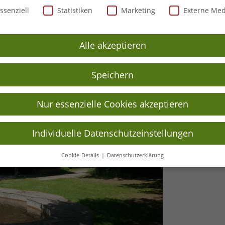
schutzeinstellungen
udem sind eine Menge
Wanderführer
im Handel erhältlich.
ssenziell
Statistiken
Marketing
Externe Me
adestrände mitsamt ihrer Gastronomie ein.
Alle akzeptieren
Speichern
Nur essenzielle Cookies akzeptieren
Individuelle Datenschutzeinstellungen
Cookie-Details
Datenschutzerklärung
Datenschutzeinstellungen
Sie unter 16 Jahre alt sind und Ihre Zustimmung zu freiwilligen
sten geben möchten, müssen Sie Ihre Erziehungsberechtigten um
bnis bitten.
verwenden Cookies und andere Technologien auf unserer Website.