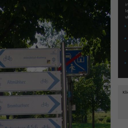
i
l
v
Kl