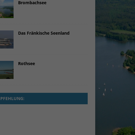
Brombachsee
Das Fränkische Seenland
Marketing
Rothsee
Externe Medien
uf
PFEHLUNG:
klärung