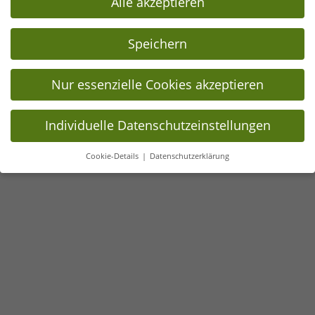
Alle akzeptieren
Speichern
Nur essenzielle Cookies akzeptieren
Individuelle Datenschutzeinstellungen
Cookie-Details
Datenschutzerklärung
Datenschutzeinstellungen
Wenn Sie unter 16 Jahre alt sind und Ihre Zustimmung zu
freiwilligen Diensten geben möchten, müssen Sie Ihre
Erziehungsberechtigten um Erlaubnis bitten.
Wir verwenden Cookies und andere Technologien auf unserer
Website. Einige von ihnen sind essenziell, während andere
uns helfen, diese Website und Ihre Erfahrung zu verbessern.
Personenbezogene Daten können verarbeitet werden (z. B. IP-
Adressen), z. B. für personalisierte Anzeigen und Inhalte oder
Anzeigen- und Inhaltsmessung.
Weitere Informationen über